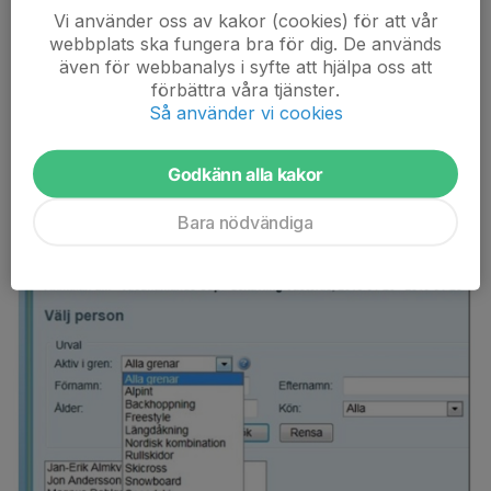
Vi använder oss av kakor (cookies) för att vår
webbplats ska fungera bra för dig. De används
Om ditt namn inte dyker upp i listan välj då "Alla grenar" och tryck
även för webbanalys i syfte att hjälpa oss att
sedan på "Sök"
förbättra våra tjänster.
När ditt namn syns markera namnet och tryck på "Anmäl mig".
Så använder vi cookies
Syns inte ditt namn nu ska du kontakta din klubb som nog inte
har lagt in dig i idrottonline (dessutom måste du ha angett ditt
Godkänn alla kakor
personnummer till klubben för att kunna synas här).
Bara nödvändiga