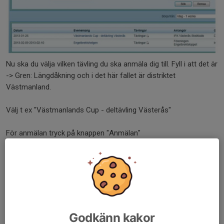
Nu ska du välja vilken tävling du ska anmäla dig till. Fyll i att det är
-> Gren: Längdåkning och i det här fallet är distriktet
Västmanland.
Välj t ex "Västmanlands Cup - deltävling Västerås"
För anmälan tryck på knappen "Anmälan"
Godkänn kakor