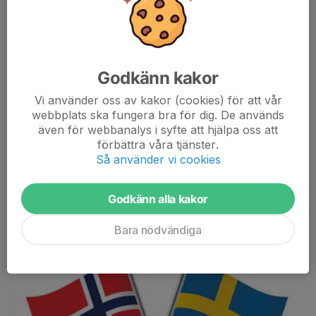
Hej! Pga synpunkter från verksamhetsansvarig vid
Hjälpmedekscentralen så har vi beslutat att senarelägga
Godkänn kakor
träningsstarten för onsdagsträningarna på rullskidor. Vi vill
också be samtliga deltagare och föräldrar att inte...
Vi använder oss av kakor (cookies) för att vår
webbplats ska fungera bra för dig. De används
Läs mer
även för webbanalys i syfte att hjälpa oss att
förbättra våra tjänster.
Så använder vi cookies
Sommaravslutning
barn/ungdomsträningen 23/6 Sätra
Godkänn alla kakor
12 jun 2021
0 kommentarer
Bara nödvändiga