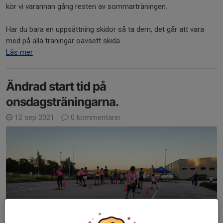
kör vi varannan gång resten av sommarträningen.
Har du bara en uppsättning skidor så ta dem, det går att vara
med på alla träningar oavsett skida.
Läs mer
Ändrad start tid på
onsdagsträningarna.
12 sep 2021
0 kommentarer