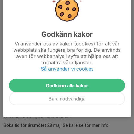
Läs mer
Information från valberedning 2026
Godkänn kakor
20 apr, 21:33
0 kommentarer
Poster att väljas på årsmötet (torsdag 28 maj):
Vi använder oss av kakor (cookies) för att vår
webbplats ska fungera bra för dig. De används
Styrelsens ordförande (på ett år)
även för webbanalys i syfte att hjälpa oss att
Halva antalet ordinarie styrelseledamöter (3 st, på två år)
förbättra våra tjänster.
och eventuellt fyllnadsval
Så använder vi cookies
Styrelsesuppleanter (2 st, båda på ett år)
Revisor och...
Godkänn alla kakor
Läs mer
Bara nödvändiga
Årsmöte torsdag 28/5 2026
9 apr, 10:14
0 kommentarer
Boka tid för årsmötet 28 maj! Se kallelse för mer info.