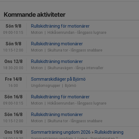
Kommande aktiviteter
Sön 9/8
Rullskidträning för motionärer
09:00-10:15
Motion
| Hökåsenrundan - långpass lugnare
Sön 9/8
Rullskidträning motionärer
10:15-12:00
Motion
| Skultuna tor - långpass snabbare
Ons 12/8
Rullskidträning motionärer
18:30-20:00
Motion
| Skultunavägen - långa intervaller
Fre 14/8
Sommarskidläger på Björnö
16:00
Ungdomsgrupper
| Björnö
Sön 16/8
Rullskidträning för motionärer
09:00-10:15
Motion
| Hökåsenrundan - långpass lugnare
Sön 16/8
Rullskidträning motionärer
10:15-12:00
Motion
| Skultuna tor - långpass snabbare
Ons 19/8
Sommarträning ungdom 2026
»
Rullskidträning
18:00-19:30
Sommarträning ungdom
| Lupus - Signalistgatan 7