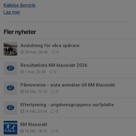
Kallelse åsmöte
Läs mer
Fler nyheter
Avslutning för våra spårare
29 mar, 09:46
6
Resultatlista KM klassiskt 2026
1 mar, 22:48
2
Påminnelse - sista anmälan till KM Klassiskt
28 feb, 12:10
0
Efterlysning - ungdomsgruppens surfplatta
16 feb, 20:04
0
KM Klassiskt
16 feb, 18:16
0