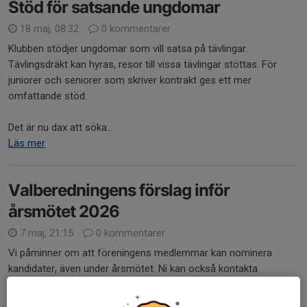
Stöd för satsande ungdomar
18 maj, 08:32
0 kommentarer
Klubben stödjer ungdomar som vill satsa på tävlingar.
Tävlingsdräkt kan hyras, resor till vissa tävlingar stöttas. För
juniorer och seniorer som skriver kontrakt ges ett mer
omfattande stöd.
Det är nu dax att söka...
Läs mer
Valberedningens förslag inför
årsmötet 2026
7 maj, 21:15
0 kommentarer
Vi påminner om att föreningens medlemmar kan nominera
kandidater, även under årsmötet. Ni kan också kontakta
valberedningen (vilket kan ske i förtroende då de
”får inte
obehörigen röja vad de i denna egenskap fått...