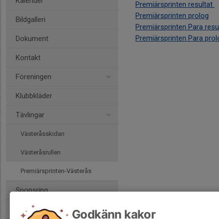
Kalender
Premiärsprinten resultat
Premiärsprinten prolog
Bildgalleri
Premiärsprinten Para resu
Premiärsprinten Para prol
Dokument
Kontakt
Föreningen
Klubbkläder
Tävlingar
Västeråsskidan
Västeråsrullen
Premiärsprinten-Västerås
Sponsring
Bli medlem
Godkänn kakor