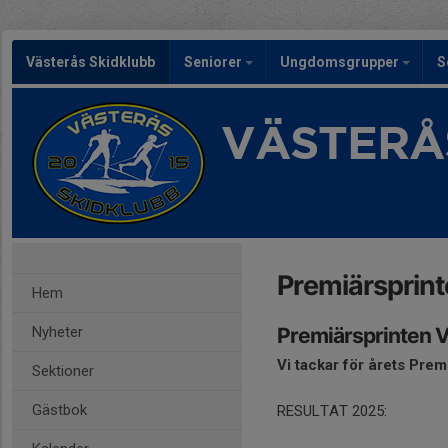
Västerås Skidklubb
Seniorer
Ungdomsgrupper
S
VÄSTERÅ
Premiärsprint
Hem
Nyheter
Premiärsprinten 
Vi tackar för årets Prem
Sektioner
Gästbok
RESULTAT 2025: