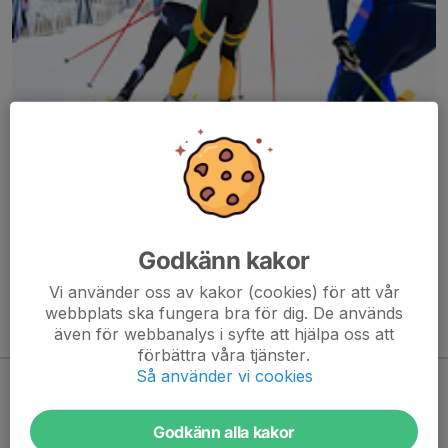
Här hamnar automatiskt de senaste nyheterna på hemsidan. För
att kunna börja administrera hemsidan loggar du in högst upp till
höger.
Godkänn kakor
/Svenskalag.se
Vi använder oss av kakor (cookies) för att vår
webbplats ska fungera bra för dig. De används
även för webbanalys i syfte att hjälpa oss att
Kommande aktiviteter
förbättra våra tjänster.
Så använder vi cookies
Inga aktiviteter inbokade
Godkänn alla kakor