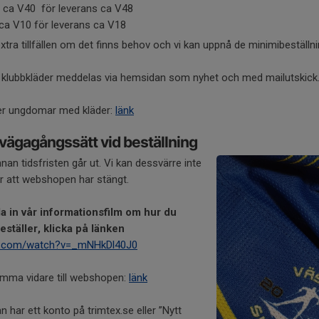
n ca V40 för leverans ca V48
 ca V10 för leverans ca V18
tra tillfällen om det finns behov och vi kan uppnå de minimibeställn
la klubbkläder meddelas via hemsidan som nyhet och med mailutskick
er ungdomar med kläder:
länk
lvägagångssätt vid beställning
innan tidsfristen går ut. Vi kan dessvärre inte
ter att webshopen har stängt.
la in vår informationsfilm om hur du
eställer, klicka på länken
e.com/watch?v=_mNHkDl40J0
komma vidare till webshopen:
länk
n har ett konto på trimtex.se eller ”Nytt