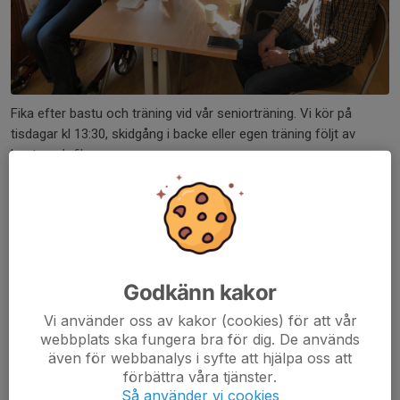
Fika efter bastu och träning vid vår seniorträning. Vi kör på
tisdagar kl 13:30, skidgång i backe eller egen träning följt av
bastu och fika.
Det finns plats för fler! Välkomna!
Se kalendern för mer info.
Läs mer
Godkänn kakor
Motionssektionen - lite info
Vi använder oss av kakor (cookies) för att vår
webbplats ska fungera bra för dig. De används
17 sep 2023
0 kommentarer
även för webbanalys i syfte att hjälpa oss att
Rullskidträning:
förbättra våra tjänster.
Onsdagens testlopp ställs in då cykelvägen mot Skultuna är
Så använder vi cookies