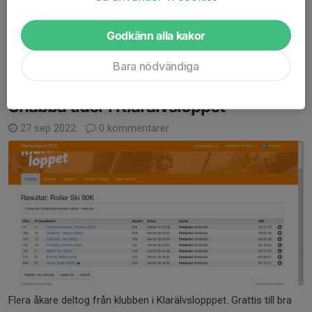
uppgrävd! Istället kör vi intervaller längs Skultunavägen vid
kyrkogården, se kalendern.
Godkänn alla kakor
Önskemål finns att fortsätta onsdagsintervallerna, så...
Läs mer
Bara nödvändiga
Snabba tider i Klarälvsloppet
27 sep 2022
0 kommentarer
Flera åkare deltog från klubben i Klarälvslopppet. Grattis till bra