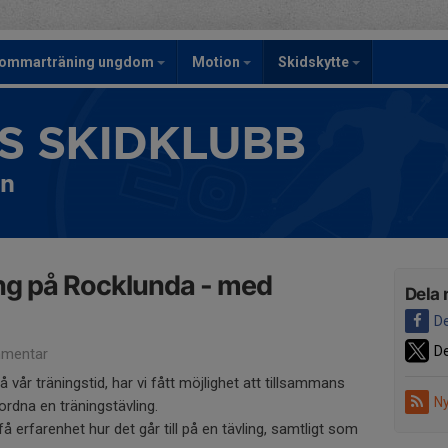
ommarträning ungdom
Motion
Skidskytte
S SKIDKLUBB
en
ng på Rocklunda - med
Dela 
De
De
mentar
å vår träningstid, har vi fått möjlighet att tillsammans
Ny
rdna en träningstävling.
få erfarenhet hur det går till på en tävling, samtligt som