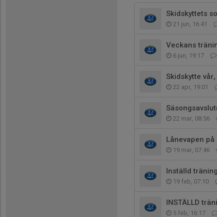
Skidskyttets 
21 jun, 16:41
Veckans tränin
6 jun, 19:17
Skidskytte vår
22 apr, 19:01
Säsongsavslutn
22 mar, 08:56
Lånevapen på k
19 mar, 07:46
Inställd tränin
19 feb, 07:10
INSTÄLLD träni
5 feb, 16:17