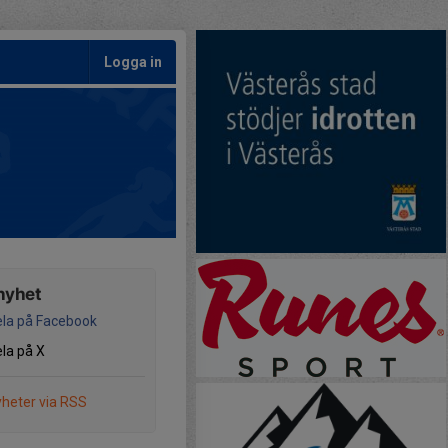
Logga in
nyhet
la på Facebook
la på X
heter via RSS