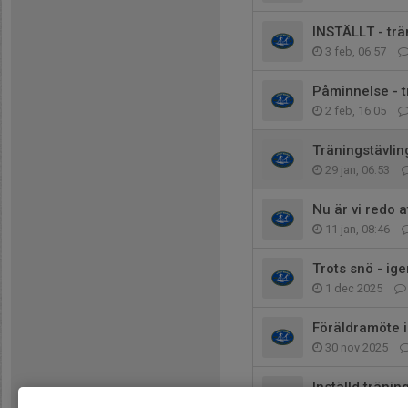
INSTÄLLT - trä
3 feb, 06:57
Påminnelse - t
2 feb, 16:05
Träningstävli
29 jan, 06:53
Nu är vi redo 
11 jan, 08:46
Trots snö - ige
1 dec 2025
Föräldramöte i
30 nov 2025
Inställd tränin
18 nov 2025