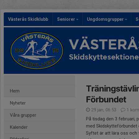
Västerås Skidklubb
Seniorer
Ungdomsgrupper
S
VÄSTERÅ
Skidskyttesektion
Träningstävli
Hem
Förbundet
Nyheter
29 jan, 06:53
1 kom
Våra grupper
På tisdag den 3 februari, p
med Skidskytteförbundet o
Kalender
Syftet är att lära oss och 