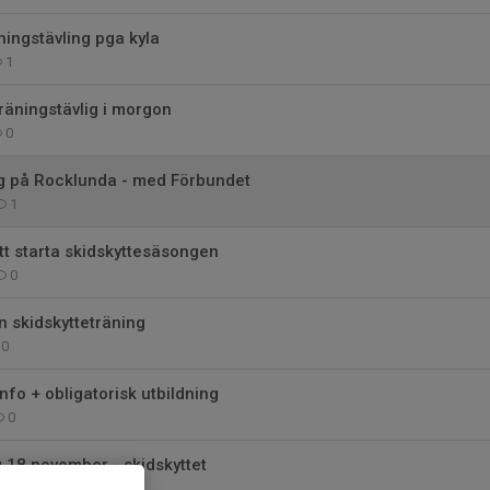
ningstävling pga kyla
1
räningstävlig i morgon
0
ng på Rocklunda - med Förbundet
1
att starta skidskyttesäsongen
0
n skidskytteträning
0
nfo + obligatorisk utbildning
0
g 18 november - skidskyttet
0