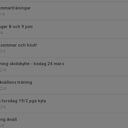
sommarträningar
0
gar 8 och 9 juni
0
, sommar och höst!
1
ing skidskytte - tisdag 24 mars
0
vällens träning
3
g torsdag 19/2 pga kyla
0
ng ikväll
0