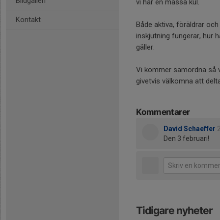
Bildgalleri
vi har en massa kul.
Kontakt
Både aktiva, föräldrar och
inskjutning fungerar, hur 
gäller.
Vi kommer samordna så vi 
givetvis välkomna att del
Kommentarer
David Schaeffer
Den 3 februari!
Tidigare nyheter