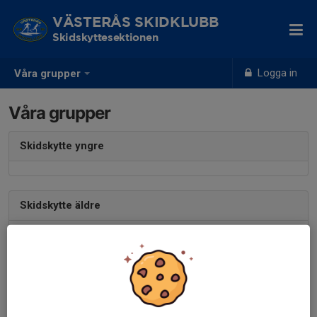
VÄSTERÅS SKIDKLUBB
Skidskyttesektionen
Logga in
Våra grupper
Våra grupper
Skidskytte yngre
Skidskytte äldre
Lisa Granström
, Tränare