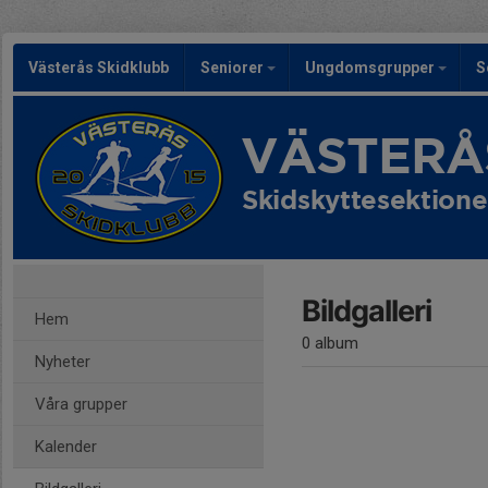
Västerås Skidklubb
Seniorer
Ungdomsgrupper
S
VÄSTERÅ
Skidskyttesektion
Bildgalleri
Hem
0 album
Nyheter
Våra grupper
Kalender