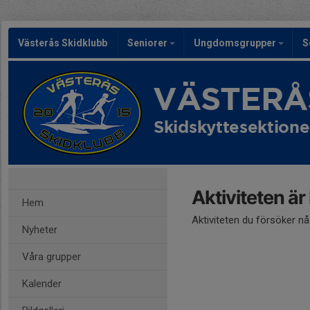
Västerås Skidklubb
Seniorer
Ungdomsgrupper
S
VÄSTERÅ
Skidskyttesektion
Aktiviteten är
Hem
Aktiviteten du försöker n
Nyheter
Våra grupper
Kalender