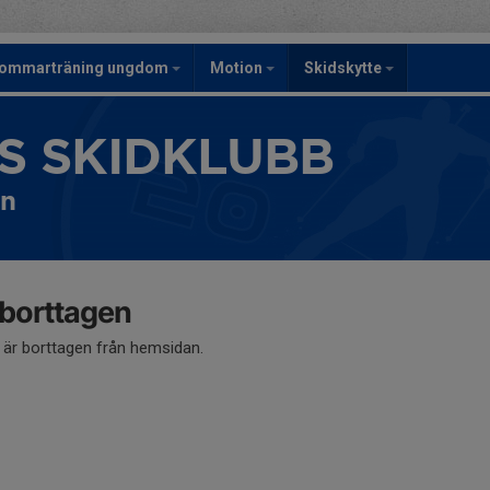
ommarträning ungdom
Motion
Skidskytte
S SKIDKLUBB
en
 borttagen
å är borttagen från hemsidan.