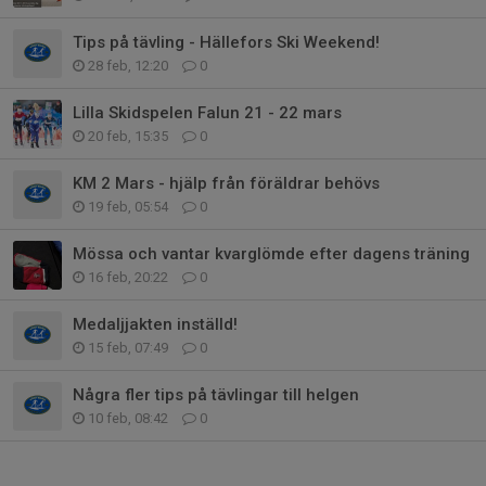
Tips på tävling - Hällefors Ski Weekend!
28 feb, 12:20
0
Lilla Skidspelen Falun 21 - 22 mars
20 feb, 15:35
0
KM 2 Mars - hjälp från föräldrar behövs
19 feb, 05:54
0
Mössa och vantar kvarglömde efter dagens träning
16 feb, 20:22
0
Medaljjakten inställd!
15 feb, 07:49
0
Några fler tips på tävlingar till helgen
10 feb, 08:42
0