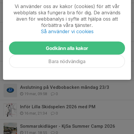
Vi använder oss av kakor (cookies) för att vår
Vill du börja med skidskytte? - födda 2017 och tidigare
webbplats ska fungera bra för dig. De används
10 maj, 14:27
4
även för webbanalys i syfte att hjälpa oss att
förbättra våra tjänster.
KONTRAKT LÄNGD 26/27
Så använder vi cookies
26 apr, 22:38
0
Godkänn alla kakor
Sommarsäsongens rullskidträning
26 apr, 18:06
0
Bara nödvändiga
Säsongsavslutning på Vedbobacken - Hotet från Mars
22 mar, 19:05
0
Avslutning på Vedbobacken måndag 23/3
19 mar, 09:58
0
Inför Lilla Skidspelen 2026 med PM
16 mar, 21:34
0
Sommarskidläger - KjSa Summer Camp 2026
11 mar, 18:55
0