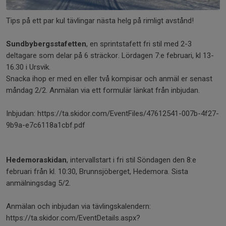
Tips på ett par kul tävlingar nästa helg på rimligt avstånd!
Sundbybergsstafetten
, en sprintstafett fri stil med 2-3
deltagare som delar på 6 sträckor. Lördagen 7:e februari, kl 13-
16.30 i Ursvik.
Snacka ihop er med en eller två kompisar och anmäl er senast
måndag 2/2. Anmälan via ett formulär länkat från inbjudan.
Inbjudan: https://ta.skidor.com/EventFiles/47612541-007b-4f27-
9b9a-e7c6118a1cbf.pdf
Hedemoraskidan
, intervallstart i fri stil Söndagen den 8:e
februari från kl. 10:30, Brunnsjöberget, Hedemora. Sista
anmälningsdag 5/2.
Anmälan och inbjudan via tävlingskalendern:
https://ta.skidor.com/EventDetails.aspx?