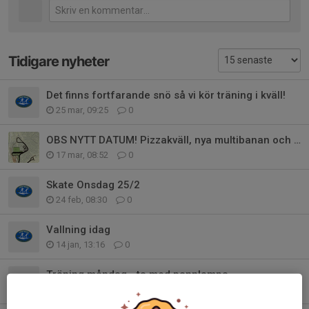
Tidigare nyheter
Det finns fortfarande snö så vi kör träning i kväll!
25 mar, 09:25
0
OBS NYTT DATUM! Pizzakväll, nya multibanan och framtida träning
17 mar, 08:52
0
Skate Onsdag 25/2
24 feb, 08:30
0
Vallning idag
14 jan, 13:16
0
Träning måndag - ta med pannlampa
11 jan, 18:24
0