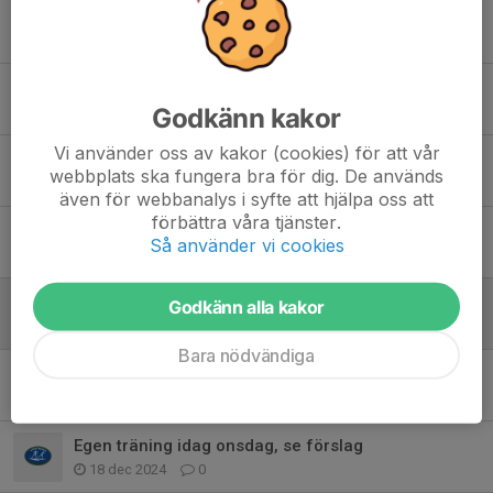
Skate i Vedbobacken idag!
17 dec 2025
0
Ski Team Ungdomscup
Godkänn kakor
14 dec 2025
0
Vi använder oss av kakor (cookies) för att vår
Utlämning av tävlingskläder
webbplats ska fungera bra för dig. De används
8 dec 2025
0
även för webbanalys i syfte att hjälpa oss att
förbättra våra tjänster.
Beställning samt återlämning av tävlingskläder
Så använder vi cookies
15 okt 2025
0
Skejt de närmaste träningarna
Godkänn alla kakor
11 mar 2025
0
Bara nödvändiga
Skate idag onsdag
15 jan 2025
0
Egen träning idag onsdag, se förslag
18 dec 2024
0