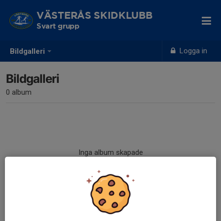
VÄSTERÅS SKIDKLUBB
Svart grupp
Logga in
Bildgalleri
Bildgalleri
0 album
Inga album skapade