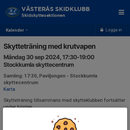
VÄSTERÅS SKIDKLUBB
Skidskyttesektionen
Logga in
Kalender
Skytteträning med krutvapen
Måndag 30 sep 2024, 17:30-19:00
Stockkumla skyttecentrum
Samling: 17:30, Paviljongen - Stockkumla
skyttecentrum
Karta
Skytteträning tillsammans med skytteklubben fortsätter
under hösten.
Skytteklubben tillhandahåller lånevapen och det
tillkommer endast kostnad för ammunition.
Medlemskap för 300 kr/år för barn och ungdomar.