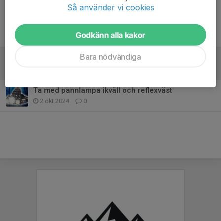
Så använder vi cookies
Tidigare nyheter
Godkänn alla kakor
Bara nödvändiga
Dags igen för sommarträning på rullskidor
10 aug 2025
0
Ta med pannlampa ikväll och reflexväst
2 okt 2024
0