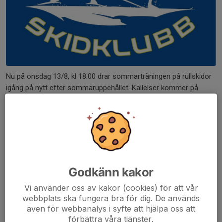
Nu på onsdag 13/8, kl 18:00 drar sommarträningen på rullskidor
igång på nytt efter sommaruppehållet. Kallelser kommer på
vanligt sätt!
Vi ses!
//Tränarna
Dela nyhet
Godkänn kakor
Vi använder oss av kakor (cookies) för att vår
webbplats ska fungera bra för dig. De används
Kommentarer
även för webbanalys i syfte att hjälpa oss att
förbättra våra tjänster.