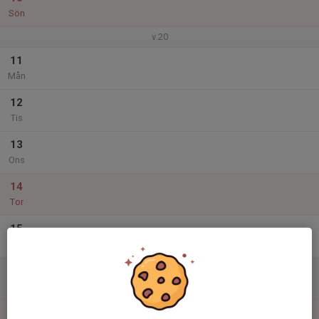
Sön
v.20
11
Mån
12
Tis
13
Ons
14
Tor
15
Fre
16
Lör
17