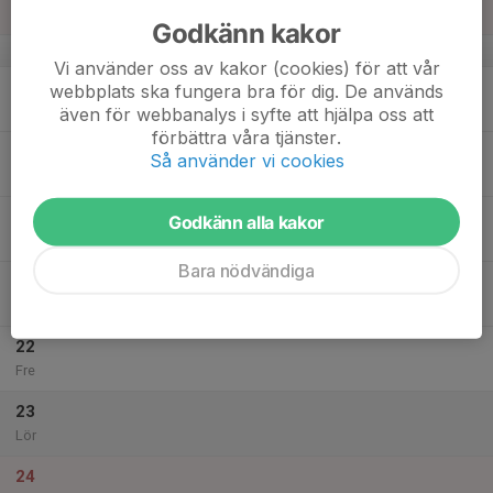
Sön
Godkänn kakor
v.21
Vi använder oss av kakor (cookies) för att vår
18
webbplats ska fungera bra för dig. De används
Mån
även för webbanalys i syfte att hjälpa oss att
förbättra våra tjänster.
19
Så använder vi cookies
Tis
20
Godkänn alla kakor
Ons
Bara nödvändiga
21
Tor
22
Fre
23
Lör
24