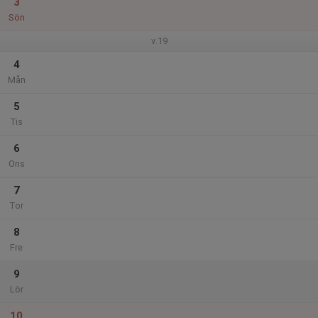
3
Sön
v.19
4
Mån
5
Tis
6
Ons
7
Tor
8
Fre
9
Lör
10