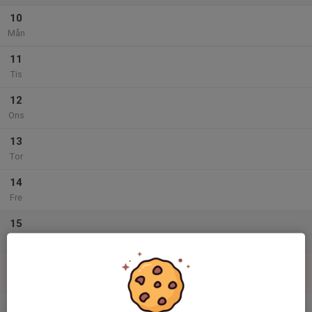
10
Mån
11
Tis
12
Ons
13
Tor
14
Fre
15
Lör
16
Sön
v.34