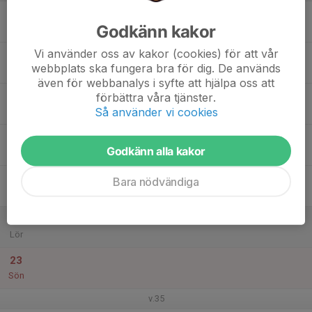
17
Godkänn kakor
Mån
Vi använder oss av kakor (cookies) för att vår
18
webbplats ska fungera bra för dig. De används
Tis
även för webbanalys i syfte att hjälpa oss att
19
förbättra våra tjänster.
Så använder vi cookies
Ons
20
Godkänn alla kakor
Tor
21
Bara nödvändiga
Fre
22
Lör
23
Sön
v.35