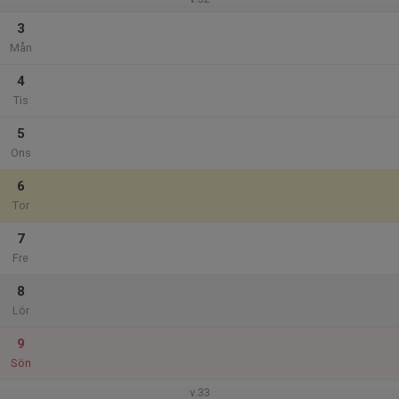
3
Mån
4
Tis
5
Ons
6
Tor
7
Fre
8
Lör
9
Sön
v.33