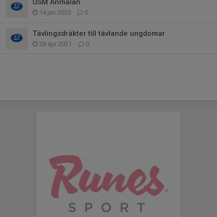
USM Anmälan
14 jan 2025
0
Tävlingsdräkter till tävlande ungdomar
28 apr 2021
0