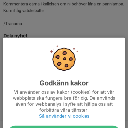
Kommentera gärna i kallelsen om ni behöver låna en pannlampa.
Kom ihåg vätskebälte.
/Tränarna
Dela nyhet
Kommentarer
Godkänn kakor
Vi använder oss av kakor (cookies) för att vår
Tidigare nyheter
webbplats ska fungera bra för dig. De används
även för webbanalys i syfte att hjälpa oss att
Kvällens träning (4/2) sker tillsammans med Svart
förbättra våra tjänster.
4 feb, 16:46
0
Så använder vi cookies
Diagonalfokus ikväll