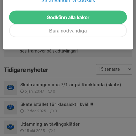
Så använder vi cookies
i gruppen, oavsett om man varit med länge eller precis
börjat. Jag vill passa på att skicka med en sak som ni
gärna får fortsätta med hemma, vi har efter träningarna
Godkänn alla kakor
bett barnen att välja en sak de är extra stolta över. Det
kan vara precis vad som helst, syftet är att de ska lyfta
Bara nödvändiga
saker de är bra på, det ger ringar på vattnet och kommer
på sikt att få dem att se alla saker de är BRA på istället
för det de inte kan. Önskar er alla lycka till och hoppas vi
ses framöver på skidtävlingar!
Tidigare nyheter
Skidträningen ons 7/1 är på Rocklunda (skate)
6 jan, 20:47
0
Skate istället för klassiskt i kväll!!!
17 dec 2025
0
Utlämning av tävlingskläder
15 okt 2025
1