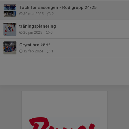
Tack för säsongen - Röd grupp 24/25
30 mar 2025
2
träningsplanering
20 jan 2025
0
Grymt bra kört!
12 feb 2024
1