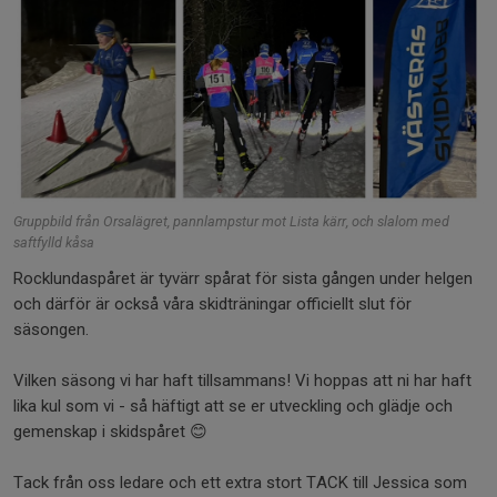
Gruppbild från Orsalägret, pannlampstur mot Lista kärr, och slalom med
saftfylld kåsa
Rocklundaspåret är tyvärr spårat för sista gången under helgen
och därför är också våra skidträningar officiellt slut för
säsongen.
Vilken säsong vi har haft tillsammans! Vi hoppas att ni har haft
lika kul som vi - så häftigt att se er utveckling och glädje och
gemenskap i skidspåret 😊
Tack från oss ledare och ett extra stort TACK till Jessica som