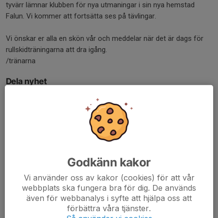
tyvärr lämnar klubben för nya utmaningar i sin nya hemstad
Falun. Vi kommer att fortsätta ses på tävlingar.
Vi önskar er alla en skön vår och meddelar när det är dags för
rullskidträningarna att dra igång.
/tränarna
Dela nyhet
Kommentarer
Maria Sagström
30 mar 2025
Tack själva för en rolig säsong och det jobb ni lägger ner
Godkänn kakor
för att få till bra träningar för våra barn och ungdomar!
Nu får ni lite välförtjänt vila!
Vi använder oss av kakor (cookies) för att vår
webbplats ska fungera bra för dig. De används
Jessica Mogren
30 mar 2025
även för webbanalys i syfte att hjälpa oss att
Jag är så stolt över allas utveckling denna säsong! Tror
förbättra våra tjänster.
aldrig jag haft en så härligt grupp, där alla har fått ta plats