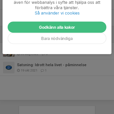
även för webbanalys i syfte att hjälpa oss att
11 okt 2023
0
förbättra våra tjänster.
Så använder vi cookies
Motionssektionen - lite info
17 sep 2023
0
Godkänn alla kakor
Snabba tider i Klarälvsloppet
27 sep 2022
0
Bara nödvändiga
Motionssektionen - lite info
30 aug 2022
0
Satsning: Idrott hela livet - påminnelse
19 okt 2021
1