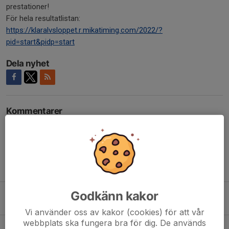
prestationer!
För hela resultatlistan:
https://klaralvsloppet.r.mikatiming.com/2022/?
pid=start&pidp=start
Dela nyhet
Kommentarer
Tidigare nyheter
Godkänn kakor
Skidor hela livet
18 okt 2025
0
Vi använder oss av kakor (cookies) för att vår
webbplats ska fungera bra för dig. De används
Seniorträning tisdagar