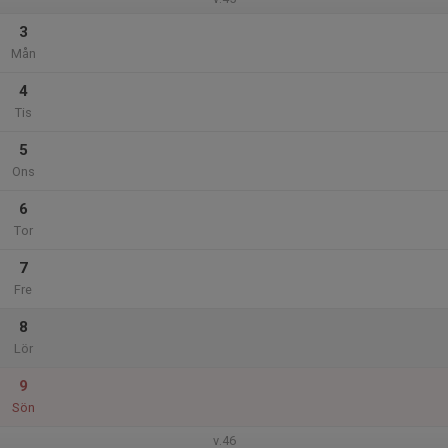
3
Mån
4
Tis
5
Ons
6
Tor
7
Fre
8
Lör
9
Sön
v.46