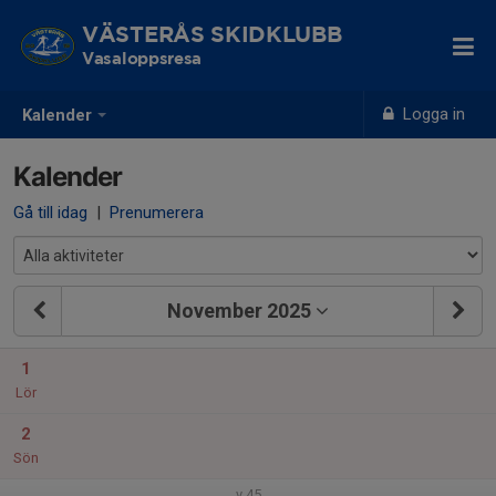
VÄSTERÅS SKIDKLUBB
Vasaloppsresa
Logga in
Kalender
Kalender
Gå till idag
|
Prenumerera
November 2025
1
Lör
2
Sön
v.45