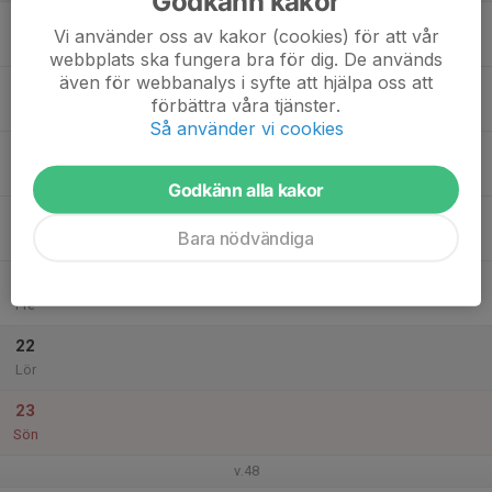
Godkänn kakor
17
Vi använder oss av kakor (cookies) för att vår
Mån
webbplats ska fungera bra för dig. De används
även för webbanalys i syfte att hjälpa oss att
18
förbättra våra tjänster.
Tis
Så använder vi cookies
19
Ons
Godkänn alla kakor
20
Bara nödvändiga
Tor
21
Fre
22
Lör
23
Sön
v.48