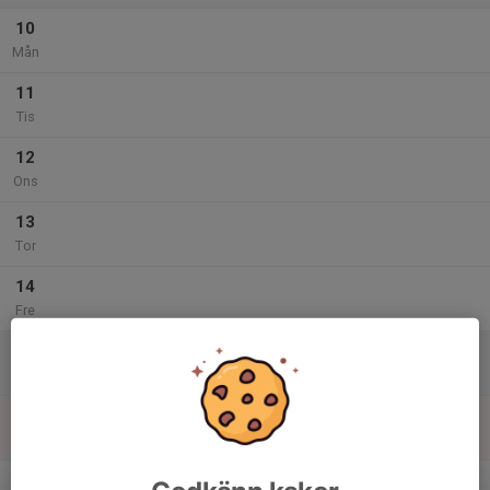
10
Mån
11
Tis
12
Ons
13
Tor
14
Fre
15
Lör
16
Sön
v.47