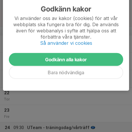
Lör
Godkänn kakor
18
Vi använder oss av kakor (cookies) för att vår
Sön
webbplats ska fungera bra för dig. De används
även för webbanalys i syfte att hjälpa oss att
v.21
förbättra våra tjänster.
19
Så använder vi cookies
Mån
20
Godkänn alla kakor
Tis
Bara nödvändiga
21
Ons
22
Tor
23
Fre
24
09:30
UTeam - träningsdag/vårträff