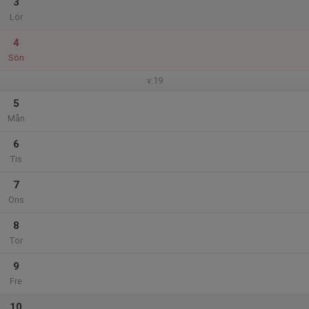
3
Lör
4
Sön
v.19
5
Mån
6
Tis
7
Ons
8
Tor
9
Fre
10