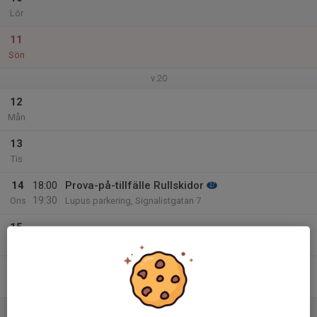
Lör
11
Sön
v.20
12
Mån
13
Tis
14
18:00
Prova-på-tillfälle Rullskidor
19:30
Ons
Lupus parkering, Signalistgatan 7
15
Tor
16
Fre
17