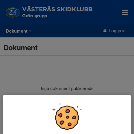
VÄSTERÅS SKIDKLUBB
Grön grupp.
Logga in
Dokument
Dokument
Inga dokument publicerade