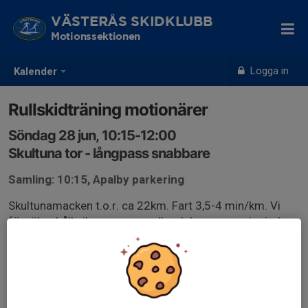
VÄSTERÅS SKIDKLUBB
Motionssektionen
Logga in
Kalender
Rullskidträning motionärer
Söndag 28 jun, 10:15-12:00
Skultuna tor - långpass snabbare
Samling: 10:15, Apalby parkering
Skultunamacken t.o.r. ca 22km. Fart 3,5-4 min/km. Vi
försöker hålla ihop gruppen eller delar upp oss i mindre
grupper. Genom att vi åker samma väg fram och tillbaka
kan passet kortas av om så önskas.
Även icke medlemmar är välkomna!