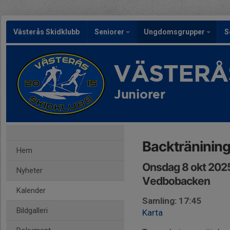
Västerås Skidklubb
Seniorer
Ungdomsgrupper
S
VÄSTERÅ
Juniorer
Backträninin
Hem
Onsdag 8 okt 202
Nyheter
Vedbobacken
Kalender
Samling: 17:45
Bildgalleri
Karta