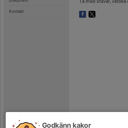
Dokument
Ta med stavar, vätska 
Kontakt
Godkänn kakor